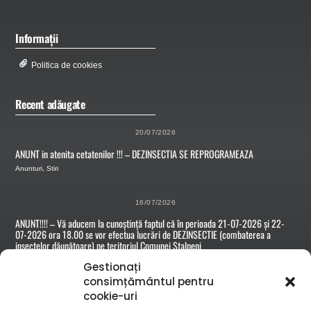
Informații
Politica de cookies
Recent adăugate
20/07/2026
ANUNT in atenita cetatenilor !!! – DEZINSECTIA SE REPROGRAMEAZA
Anunturi
,
Stiri
16/07/2026
ANUNT!!!! – Vă aducem la cunoștință faptul că în perioada 21-07-2026 și 22-
07-2026 ora 18.00 se vor efectua lucrări de DEZINSECTIE (combaterea a
insectelor dăunătoare) pe teritoriul Comunei Stalpeni
Anunturi
Gestionați
consimțământul pentru
cookie-uri
15/07/2026