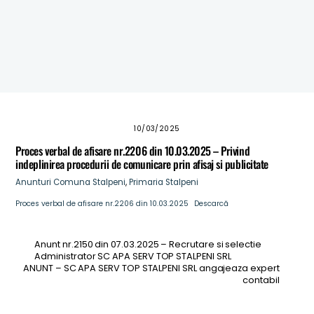
proprietari terenuri din comuna Stalpeni
ANUNT – CONVOCARE ADUNARE PROPRIETARI DIN
COMUNA STALPENI
Masuri de prevenire a incendiilor pentru perioadele
caniculare
10/03/2025
Proces verbal de afisare nr.2206 din 10.03.2025 – Privind
indeplinirea procedurii de comunicare prin afisaj si publicitate
Anunturi
Comuna Stalpeni
,
Primaria Stalpeni
Proces verbal de afisare nr.2206 din 10.03.2025
Descarcă
Anunt nr.2150 din 07.03.2025 – Recrutare si selectie
Administrator SC APA SERV TOP STALPENI SRL
ANUNT – SC APA SERV TOP STALPENI SRL angajeaza expert
contabil