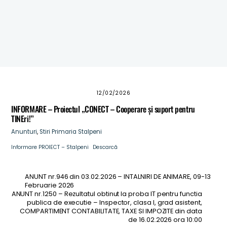
proprietari terenuri din comuna Stalpeni
ANUNT – CONVOCARE ADUNARE PROPRIETARI DIN
COMUNA STALPENI
Masuri de prevenire a incendiilor pentru perioadele
caniculare
12/02/2026
INFORMARE – Proiectul „CONECT – Cooperare și suport pentru
TINEri!”
Anunturi
,
Stiri
Primaria Stalpeni
Informare PROIECT – Stalpeni
Descarcă
ANUNT nr.946 din 03.02.2026 – INTALNIRI DE ANIMARE, 09-13
Februarie 2026
ANUNT nr.1250 – Rezultatul obtinut la proba IT pentru functia
publica de executie – Inspector, clasa I, grad asistent,
COMPARTIMENT CONTABILITATE, TAXE SI IMPOZITE din data
de 16.02.2026 ora 10:00