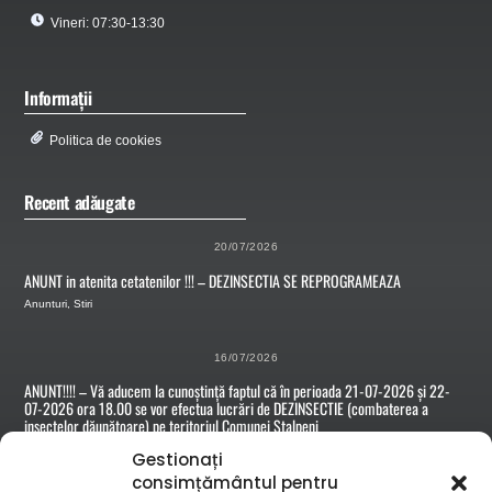
Vineri: 07:30-13:30
Informații
Politica de cookies
Recent adăugate
20/07/2026
ANUNT in atenita cetatenilor !!! – DEZINSECTIA SE REPROGRAMEAZA
Anunturi
,
Stiri
16/07/2026
ANUNT!!!! – Vă aducem la cunoștință faptul că în perioada 21-07-2026 și 22-
07-2026 ora 18.00 se vor efectua lucrări de DEZINSECTIE (combaterea a
insectelor dăunătoare) pe teritoriul Comunei Stalpeni
Anunturi
Gestionați
consimțământul pentru