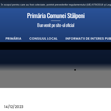
n scopul pentru care au fost colectate, potrivit prevederilor regulamentului (UE) 679/2016 și Leg
Primăria Comunei Stâlpeni
Bun venit pe site-ul oficial
PRIMĂRIA
CONSILIUL LOCAL
INFORMATII DE INTERES PUB
TIA SE REPROGRAMEAZA
 în perioada 21-07-2026 și 22-07-2026 ora 18.00 se vor efectua lucrări de DEZINSECTIE 
nare proprietari terenuri din comuna Stalpeni
 DIN COMUNA STALPENI
adele caniculare
14/12/2023