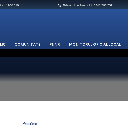
ii nr. 190/2018.
Telefonul cetăţeanului: 0248 565 537
LIC
COMUNITATE
PNNR
MONITORUL OFICIAL LOCAL
(combaterea a insectelor dăunătoare) pe teritoriul Comunei Stalpeni
Primăria