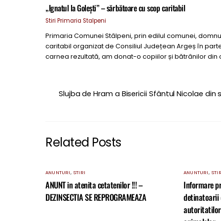
„Ignatul la Golești” – sărbătoare cu scop caritabil
Stiri
Primaria Stalpeni
Primaria Comunei Stâlpeni, prin edilul comunei, domnul
caritabil organizat de Consiliul Județean Argeș în par
carnea rezultată, am donat-o copiilor și bătrânilor di
Slujba de Hram a Bisericii Sfântul Nicolae din 
Related Posts
ANUNTURI
,
STIRI
ANUNTURI
,
STIR
ANUNT in atenita cetatenilor !!! –
Informare pri
DEZINSECTIA SE REPROGRAMEAZA
detinatoarii 
autoritatilor