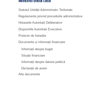
Monitorul Oficial Local
Statutul Unității Administrativ Teritoriale
Regulamente privind procedurile administrative
Hotararile Autoritatii Deliberative
Dispozitiile Autoritatii Executive
Proiecte de hotarâre
Documente și informații financiare
Informații despre buget
Situații financiare
Informații despre datoria publică
Declarații de avere
Alte documente