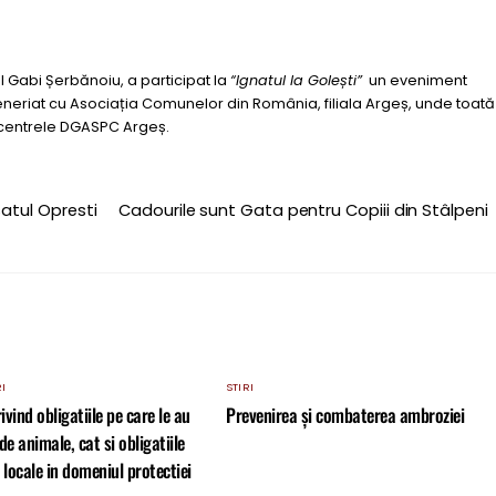
 Gabi Șerbănoiu, a participat la
“Ignatul la Golești”
un eveniment
teneriat cu Asociația Comunelor din România, filiala Argeș, unde toată
n centrele DGASPC Argeș.
satul Opresti
Cadourile sunt Gata pentru Copiii din Stâlpeni
I
STIRI
vind obligatiile pe care le au
Prevenirea și combaterea ambroziei
de animale, cat si obligatiile
 locale in domeniul protectiei