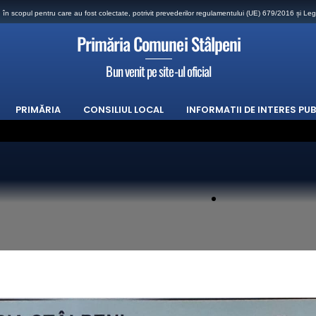
n scopul pentru care au fost colectate, potrivit prevederilor regulamentului (UE) 679/2016 și Leg
Primăria Comunei Stâlpeni
Bun venit pe site-ul oficial
PRIMĂRIA
CONSILIUL LOCAL
INFORMATII DE INTERES PUB
TIA SE REPROGRAMEAZA
 în perioada 21-07-2026 și 22-07-2026 ora 18.00 se vor efectua lucrări de DEZINSECTIE 
nare proprietari terenuri din comuna Stalpeni
 DIN COMUNA STALPENI
adele caniculare