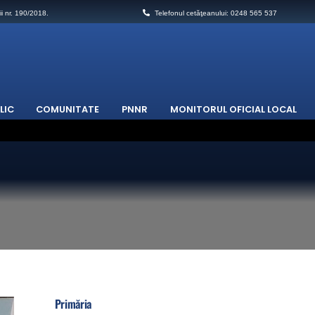
ii nr. 190/2018.
Telefonul cetăţeanului: 0248 565 537
LIC
COMUNITATE
PNNR
MONITORUL OFICIAL LOCAL
(combaterea a insectelor dăunătoare) pe teritoriul Comunei Stalpeni
Primăria