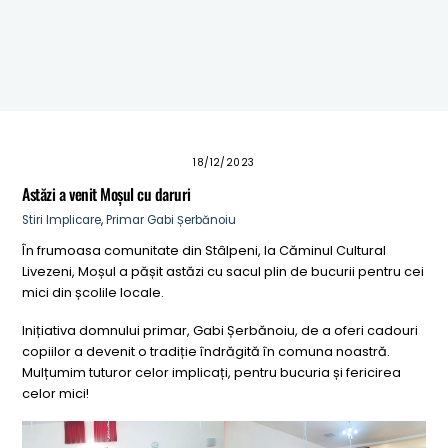
ANUNT – CONVOCARE ADUNARE PROPRIETARI DIN
COMUNA STALPENI
Masuri de prevenire a incendiilor pentru perioadele
caniculare
18/12/2023
Astăzi a venit Moșul cu daruri
Stiri
Implicare
,
Primar Gabi Șerbănoiu
În frumoasa comunitate din Stâlpeni, la Căminul Cultural
Livezeni, Moșul a pășit astăzi cu sacul plin de bucurii pentru cei
mici din școlile locale.
Inițiativa domnului primar, Gabi Șerbănoiu, de a oferi cadouri
copiilor a devenit o tradiție îndrăgită în comuna noastră.
Mulțumim tuturor celor implicați, pentru bucuria și fericirea
celor mici!