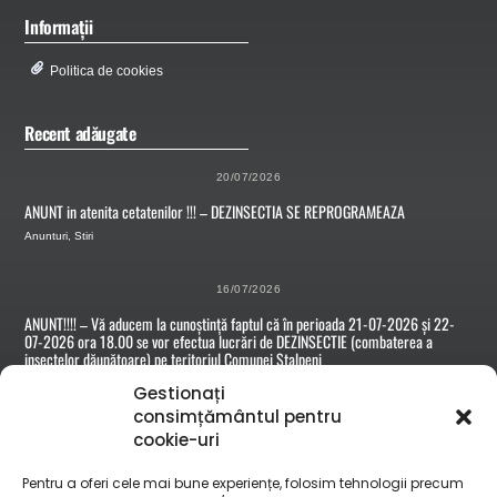
Informații
Politica de cookies
Recent adăugate
20/07/2026
ANUNT in atenita cetatenilor !!! – DEZINSECTIA SE REPROGRAMEAZA
Anunturi
,
Stiri
16/07/2026
ANUNT!!!! – Vă aducem la cunoștință faptul că în perioada 21-07-2026 și 22-
07-2026 ora 18.00 se vor efectua lucrări de DEZINSECTIE (combaterea a
insectelor dăunătoare) pe teritoriul Comunei Stalpeni
Anunturi
Gestionați
consimțământul pentru
cookie-uri
15/07/2026
Anunt nr.5563 din 14.07.2026 – Convocare adunare proprietari terenuri din
Pentru a oferi cele mai bune experiențe, folosim tehnologii precum
comuna Stalpeni