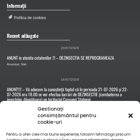
Informații
Politica de cookies
Recent adăugate
20/07/2026
ANUNT in atenita cetatenilor !!! – DEZINSECTIA SE REPROGRAMEAZA
Anunturi
,
Stiri
16/07/2026
ANUNT!!!! – Vă aducem la cunoștință faptul că în perioada 21-07-2026 și 22-
07-2026 ora 18.00 se vor efectua lucrări de DEZINSECTIE (combaterea a
insectelor dăunătoare) pe teritoriul Comunei Stalpeni
Anunturi
Gestionați
consimțământul pentru
cookie-uri
15/07/2026
Anunt nr.5563 din 14.07.2026 – Convocare adunare proprietari terenuri din
Pentru a oferi cele mai bune experiențe, folosim tehnologii precum
comuna Stalpeni
cookie-urile pentru a stoca și/sau accesa informațiile despre