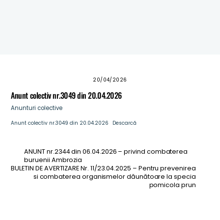
ANUNT – CONVOCARE ADUNARE PROPRIETARI DIN
COMUNA STALPENI
Masuri de prevenire a incendiilor pentru perioadele
caniculare
20/04/2026
Anunt colectiv nr.3049 din 20.04.2026
Anunturi colective
Anunt colectiv nr.3049 din 20.04.2026
Descarcă
ANUNT nr.2344 din 06.04.2026 – privind combaterea
buruenii Ambrozia
BULETIN DE AVERTIZARE Nr. 11/23.04.2025 – Pentru prevenirea
si combaterea organismelor dăunătoare la specia
pomicola prun