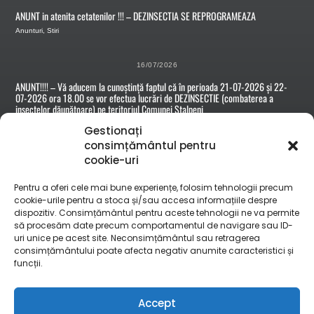
ANUNT in atenita cetatenilor !!! – DEZINSECTIA SE REPROGRAMEAZA
Anunturi
,
Stiri
16/07/2026
ANUNT!!!! – Vă aducem la cunoștință faptul că în perioada 21-07-2026 și 22-
07-2026 ora 18.00 se vor efectua lucrări de DEZINSECTIE (combaterea a
insectelor dăunătoare) pe teritoriul Comunei Stalpeni
Anunturi
Gestionați
consimțământul pentru
cookie-uri
15/07/2026
Anunt nr.5563 din 14.07.2026 – Convocare adunare proprietari terenuri din
Pentru a oferi cele mai bune experiențe, folosim tehnologii precum
comuna Stalpeni
cookie-urile pentru a stoca și/sau accesa informațiile despre
Anunturi
dispozitiv. Consimțământul pentru aceste tehnologii ne va permite
să procesăm date precum comportamentul de navigare sau ID-
uri unice pe acest site. Neconsimțământul sau retragerea
consimțământului poate afecta negativ anumite caracteristici și
funcții.
Accept
©
Primăria Comunei Stâlpeni
2023 | Toate drepturile rezervate.