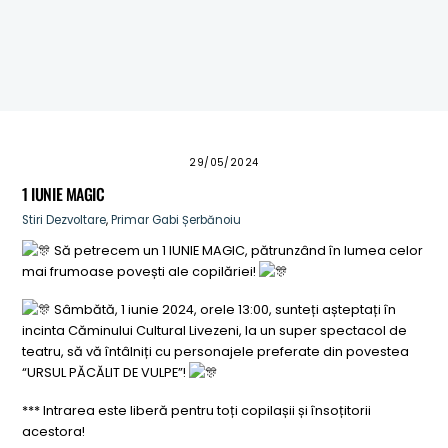
ANUNT – CONVOCARE ADUNARE PROPRIETARI DIN
COMUNA STALPENI
Masuri de prevenire a incendiilor pentru perioadele
caniculare
29/05/2024
1 IUNIE MAGIC
Stiri
Dezvoltare
,
Primar Gabi Șerbănoiu
Să petrecem un 1 IUNIE MAGIC, pătrunzând în lumea celor
mai frumoase povești ale copilăriei!
Sâmbătă, 1 iunie 2024, orele 13:00, sunteți așteptați în
incinta Căminului Cultural Livezeni, la un super spectacol de
teatru, să vă întâlniți cu personajele preferate din povestea
“URSUL PĂCĂLIT DE VULPE”!
*** Intrarea este liberă pentru toți copilașii și însoțitorii
acestora!