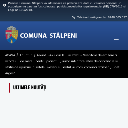
Skip
Primăria Comunei Stalpeni vă informează că prelucrează date cu caracter personal, în
scopul pentru care au fost colectate, potrivit prevederilor regulamentului (UE) 679/2016 și
to
Legii nr. 190/2018.
content
Telefonul cetăţeanului: 0248 565 537
Men
ACASA
/
Anunturi
/
Anunt 5429 din 11 iulie 2023 – Solicitare de emitere a
acordului de mediu pentru proiectul „Prima infiintare retea de canalizare si
statie de epurare in satele Livezeni si Dealul Frumos, comuna Stalpeni, judetul
Arges”
ULTIMELE NOUTĂȚI
ANUNT in atenita cetatenilor !!! – DEZINSECTIA SE
REPROGRAMEAZA
ANUNT!!!! – Vă aducem la cunoștință faptul că în
perioada 21-07-2026 și 22-07-2026 ora 18.00 se vor
efectua lucrări de DEZINSECTIE (combaterea a insectelor