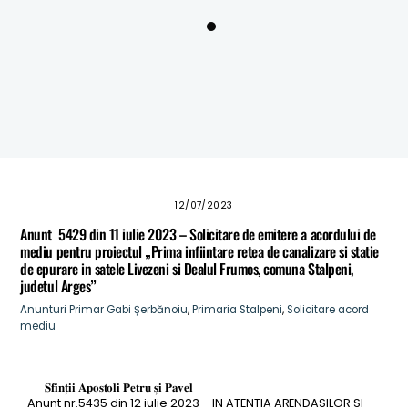
dăunătoare) pe teritoriul Comunei Stalpeni
Anunt nr.5563 din 14.07.2026 – Convocare adunare
proprietari terenuri din comuna Stalpeni
ANUNT – CONVOCARE ADUNARE PROPRIETARI DIN
COMUNA STALPENI
Masuri de prevenire a incendiilor pentru perioadele
caniculare
12/07/2023
Anunt 5429 din 11 iulie 2023 – Solicitare de emitere a acordului de
mediu pentru proiectul „Prima infiintare retea de canalizare si statie
de epurare in satele Livezeni si Dealul Frumos, comuna Stalpeni,
judetul Arges”
Anunturi
Primar Gabi Șerbănoiu
,
Primaria Stalpeni
,
Solicitare acord
mediu
𝐒𝐟𝐢𝐧𝐭̦𝐢𝐢 𝐀𝐩𝐨𝐬𝐭𝐨𝐥𝐢 𝐏𝐞𝐭𝐫𝐮 𝐬̦𝐢 𝐏𝐚𝐯𝐞𝐥
Anunt nr.5435 din 12 iulie 2023 – IN ATENTIA ARENDASILOR SI