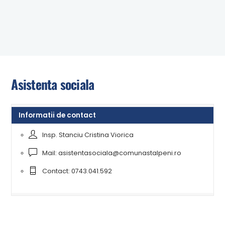
ANUNT – CONVOCARE ADUNARE PROPRIETARI DIN
COMUNA STALPENI
Masuri de prevenire a incendiilor pentru perioadele
caniculare
Asistenta sociala
Informatii de contact
Insp. Stanciu Cristina Viorica
Mail: asistentasociala@comunastalpeni.ro
Contact: 0743.041.592